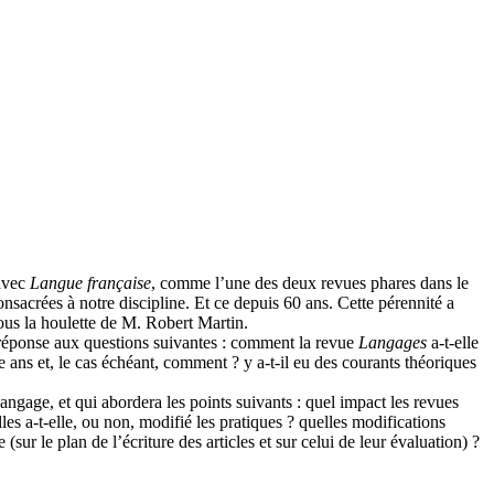
 avec
Langue française
, comme l’une des deux revues phares dans le
acrées à notre discipline. Et ce depuis 60 ans. Cette pérennité a
sous la houlette de M. Robert Martin.
 réponse aux questions suivantes : comment la revue
Langages
a-t-elle
 ans et, le cas échéant, comment ? y a-t-il eu des courants théoriques
angage, et qui abordera les points suivants : quel impact les revues
es a-t-elle, ou non, modifié les pratiques ? quelles modifications
 (sur le plan de l’écriture des articles et sur celui de leur évaluation) ?