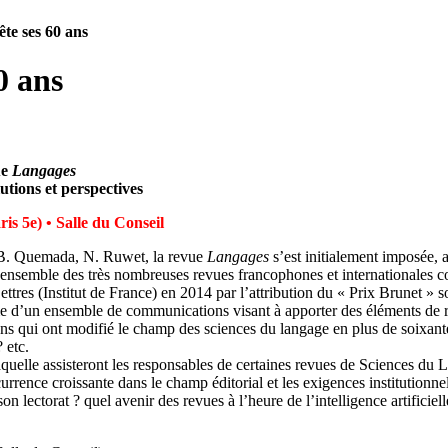
te ses 60 ans
0 ans
ue
Langages
utions et perspectives
is 5e) • Salle du Conseil
, B. Quemada, N. Ruwet, la revue
Langages
s’est initialement imposée,
nsemble des très nombreuses revues francophones et internationales cons
ttres (Institut de France) en 2014 par l’attribution du « Prix Brunet » 
rme d’un ensemble de communications visant à apporter des éléments de
ons qui ont modifié le champ des sciences du langage en plus de soixante
 etc.
quelle assisteront les responsables de certaines revues de Sciences du L
rrence croissante dans le champ éditorial et les exigences institutionnell
n lectorat ? quel avenir des revues à l’heure de l’intelligence artificielle