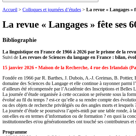
Accueil
>
Colloques et journées d’études
>
La revue « Langages » fê
La revue « Langages » fête ses 6
Bibliographie
La linguistique en France de 1966 à 2026 par le prisme de la rev
Suivi de
Les revues de Sciences du langage en France : bilan, évol
15 janvier 2026 • Maison de la Recherche, 4 rue des Irlandais (Par
Fondée en 1966 par R. Barthes, J. Dubois, A.-J. Greimas, B. Pottier
domaine des Sciences du Langage et elle continue à rayonner parmi l’e
d’ailleurs été récompensée par l’Académie des Inscriptions et Belles Le
La journée d’étude organisée à cette occasion se présente sous la fo
évolué au fil du temps ? est-ce qu’elle a su rendre compte des évoluti
ou des objets de recherche privilégiés ou des angles morts et lesquels ?
La journée d’étude se poursuivra l’après-midi par une table ronde, à la
ont-elles eu en termes d’information ou de formation ? en quoi la concu
institutionnelles et/ou générationnelles ont touché ses contributeurs et so
Programme