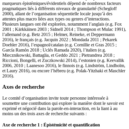
marqueurs épistémiques/évidentiels dépend de nombreux facteurs
pragmatiques liés à différents niveaux de granularité (Schegloff
2000), allant de l’organisation séquentielle locale jusqu’à des
attentes plus macro liées aux types ou genres d’interactions.
Plusieurs langues ont été explorées, notamment l’anglais (e.g. Fox
2001 ; Kärkkäinen 2003 ; Sidnell 2014 ; Thompson et Mulac 1991),
l’allemand (e.g. Betz 2015 ; Helmer, Reineke, et Deppermann
2016), le français (e.g. Jacquin 2022 ; Mondada 2011 ; Pekarek
Doehler 2016), l’espagnol/catalan (e.g. Cornillie et Gras 2015 ;
García Ramón 2018 ; Uclés Ramada 2020), l’italien (e.g.
Miecznikowski, Battaglia, et Geddo 2021 ; Pietrandrea 2018 ;
Riccioni, Bongelli, et Zuczkowski 2014), l’estonien (e.g. Keevallik
2006, 2010 ; Laanesoo 2016), le finnois (e.g. Lindström, Lindholm,
et Laury 2016), ou encore l’hébreu (e.g. Polak-Yitzhaki et Maschler
2016).
Axes de recherche
Le comité d’organisation invite toute personne intéressée à
soumettre une contribution qui explore la manière dont le savoir est
exprimé et négocié dans la parole-en-interaction, en la liant à au
moins un des trois axes de recherche suivants :
Axe de recherche 1 : Épistémicité et quantification