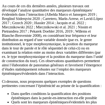
Au cours de ces dix dernières années, plusieurs travaux ont
développé l’analyse quantitative des marqueurs épistémiques/
évidentiels dans l’interaction (Albelda Marco et Jansegers 2019 ;
Berglind Söderqvist 2020 ; Carretero, Marín-Arrese, et Lavid-López
2017 ; Grzech 2020 ; Hassler 2014 ; Jacquin et al. 2022 ;
Miecznikowski 2022 ; Miecznikowski et al. 2021 ; Nissim et
Pietrandrea 2017 ; Pekarek Doehler 2016, 2019 ; Willems et
Blanche-Benveniste 2008), en considérant leur fréquence et leur
distribution au regard d’une variable donnée (par ex. le genre
institutionnel, le type morphosyntaxique, la position du marqueur
dans le tour de parole et le rôle séquentiel de celui-ci) ou en
examinant la relation entre au moins deux variables différentes (par
ex. le type morphosyntaxique et la position du marqueur dans l’unité
de construction du tour). Ces observations quantitatives permettent
ainsi l’élaboration de panoramas généraux et favorisent l’émergence
d’études statistiquement robustes sur l’emploi des marqueurs
épistémiques/évidentiels dans l’interaction.
Ci-dessous, nous proposons quelques exemples de questions
pertinentes concernant l’épistémicité au prisme de la quantification :
Dans quelles conditions la quantification des positions
épistémiques dans la parole-en-interaction est-elle possible
Quels sont les marqueurs épistémiques/évidentiels les plus