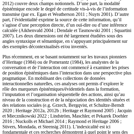
2012) couvre deux champs notionnels. D’une part, la modalité
épistémique encode le degré de certitude vis-à-vis de l’information
transmise (par ex. Egan et Weatherson 2011 ; Nuyts 2001). D’autre
part, l’évidentialité exprime la source de cette information, qu’il
s’agisse d’une perception directe, d’un ouï-dire ou d’une inférence
calculée (Aikhenvald 2004 ; Dendale et Tasmowski 2001 ; Squartini
2007). Les deux dimensions ont été largement étudiées sous des
angles syntaxique et sémantique, en s’appuyant principalement sur
des exemples décontextualisés et/ou inventés.
Plus récemment, en se basant notamment sur les travaux pionniers
d’Heritage (1984) ou de Pomerantz (1984), les analystes de la
conversation et de l’interaction ont commencé à examiner les prises
de position épistémiques dans l’interaction dans une perspective plus
pragmatique. En mobilisant des collections de données
interactionnelles naturelles, ces analyses ont permis d’explorer le
rôle des marqueurs épistémiques/évidentiels dans la formation,
l’imputation et l’organisation séquentielle des actions, ainsi qu’au
niveau de la construction et de la négociation des identités situées et
des relations sociales (e.g. Grzech, Bergqvist, et Schultze-Berndt
2020 ; Heritage 2012a, 2012b ; Heritage et Raymond 2005 ; Jacquin
et Miecznikowski 2022 ; Lindström, Maschler, et Pekarek Doehler
2016 ; Nuckolls et Michael 2014 ; Raymond et Heritage 2006 ;
Stivers, Mondada, et Steensig 2011). L’indexicalité est ici
fondamentale et ces recherches démontrent à quel point le sens des