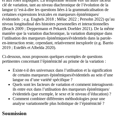
et aux rôles impliqués. La temporalité semble être un autre facteur
clé de variation, tant au niveau diachronique de l’évolution de la
langue (c’est-à-dire les questions liées à la grammaticalisation de
certaines expressions lexicales en marqueurs épistémiques/
évidentiels ; e.g. Enghels 2018 ; Mélac 2022 ; Persohn 2022) qu’au
niveau longitudinal des histoires personnelles et interactionnelles
(Beach 2009 ; Deppermann et Pekarek Doehler 2021). De la même
manière que la variation diachronique, la variation diatopique dans
l’utilisation des marqueurs épistémiques/évidentiels dans la parole-
en-interaction reste, cependant, relativement inexplorée (e.g. Barrio
2019 ; Estellés et Albelda 2020).
Ci-dessous, nous proposons quelques exemples de questions
pertinentes concernant l’épistémicité au prisme de la variation :
Existe-t-il des universaux dans l’utilisation et la signification
de certains marqueurs épistémiques/évidentiels au sein d’une
langue ou d’une variété spécifique ?
Quels sont les facteurs de variation et comment interagissent-
ils entre eux dans l’utilisation des marqueurs épistémiques/
évidentiels (par exemple, le sexe et le niveau d’éducation) ?
Comment combiner différentes méthodologies pour une
analyse variationnelle plus holistique de l’épistémicité ?
Soumission