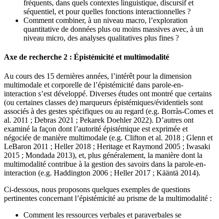
fréquents, dans quels contextes linguistique, discursif et
séquentiel, et pour quelles fonctions interactionnelles ?
Comment combiner, à un niveau macro, l’exploration
quantitative de données plus ou moins massives avec, à un
niveau micro, des analyses qualitatives plus fines ?
Axe de recherche 2 : Épistémicité et multimodalité
Au cours des 15 dernières années, l’intérêt pour la dimension
multimodale et corporelle de l’épistémicité dans parole-en-
interaction s’est développé. Diverses études ont montré que certains
(ou certaines classes de) marqueurs épistémiques/évidentiels sont
associés à des gestes spécifiques ou au regard (e.g. Borràs-Comes et
al. 2011 ; Debras 2021 ; Pekarek Doehler 2022). D’autres ont
examiné la façon dont l’autorité épistémique est exprimée et
négociée de manière multimodale (e.g. Clifton et al. 2018 ; Glenn et
LeBaron 2011 ; Heller 2018 ; Heritage et Raymond 2005 ; Iwasaki
2015 ; Mondada 2013), et, plus généralement, la manière dont la
multimodalité contribue à la gestion des savoirs dans la parole-en-
interaction (e.g. Haddington 2006 ; Heller 2017 ; Kääntä 2014).
Ci-dessous, nous proposons quelques exemples de questions
pertinentes concernant l’épistémicité au prisme de la multimodalité :
Comment les ressources verbales et paraverbales se