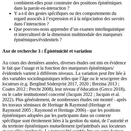
combinent-elles pour construire des positions épistémiques
dans la parole-en-interaction ?
Y a-t-il des gestes spécifiques ou des comportements du
regard associés à l’expression et à la négociation des savoirs
dans l’interaction ?
Que pouvons-nous apprendre d’un examen interlinguistique
et interculturel de la dimension multimodale des marqueurs
épistémiques/évidentiels ?
Axe de recherche 3 : Épistémicité et variation
Au cours des dernières années, diverses études ont mis en évidence
le fait que l’usage et la fonction des marqueurs épistémiques/
évidentiels varient à différents niveaux. La variation peut être liée à
des variables sociolinguistiques telles que l’âge ou le sexe/genre des
locuteurs (e.g. Berglind Söderqvist 2017, 2020 ; Brezina 2013 ;
Coates 2012 ; Precht 2008), leur niveau d’éducation (Greco 2018),
ou le cadre institutionnel concerné (Jacquin 2022 ; Jacquin et al.
2022). Plus généralement, de nombreuses études ont montré - après
les travaux séminaux de Heritage & Raymond (Heritage et
Raymond 2005 ; Raymond et Heritage 2006) - que les positions
épistémiques adoptées par les participants dans un contexte
spécifique sont étroitement liées à la gestion du statut, de l’autorité et
du territoire épistémiques mutuellement (pré)attribués aux locuteurs